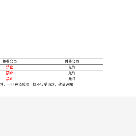
免费会员
付费会员
禁止
允许
禁止
允许
禁止
允许
性，一旦充值成功，概不接受退款，敬请谅解