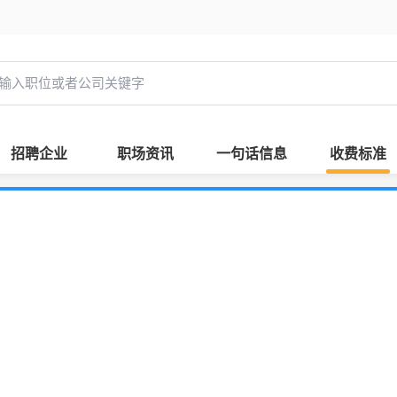
招聘企业
职场资讯
一句话信息
收费标准