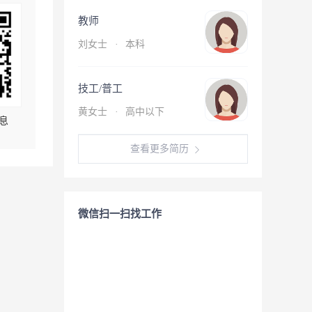
教师
刘女士
·
本科
技工/普工
黄女士
·
高中以下
息
查看更多简历
微信扫一扫找工作